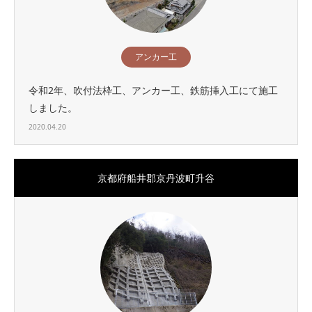
アンカー工
令和2年、吹付法枠工、アンカー工、鉄筋挿入工にて施工
しました。
2020.04.20
京都府船井郡京丹波町升谷