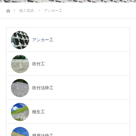
ホーム
施工実績
アンカー工
アンカー工
吹付工
吹付法枠工
植生工
簡易法枠工