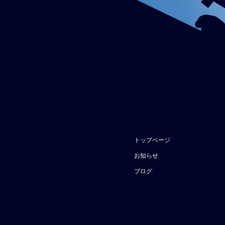
トップページ
お知らせ
ブログ