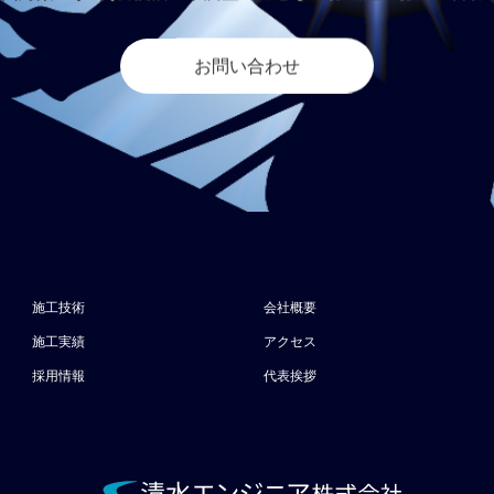
お問い合わせ
施工技術
会社概要
施工実績
アクセス
採用情報
代表挨拶