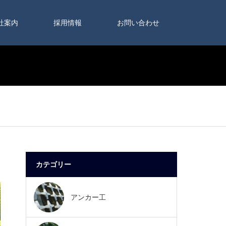
社案内
採用情報
お問い合わせ
カテゴリー
アンカー工