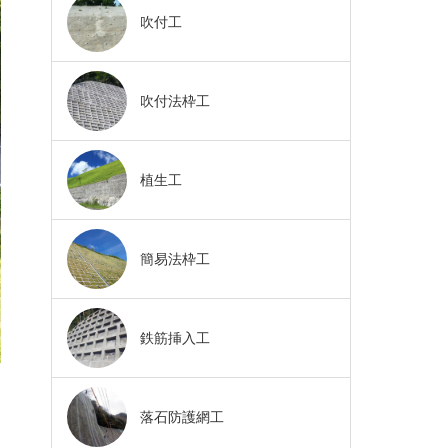
吹付工
吹付法枠工
植生工
簡易法枠工
鉄筋挿入工
落石防護網工