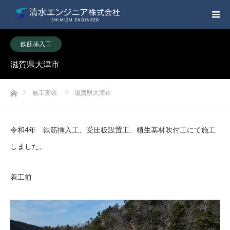
鉄筋挿入工
滋賀県大津市
ホーム
施工実績
滋賀県大津市
令和4年 鉄筋挿入工、受圧板設置工、植生基材吹付工にて施工
しました。
着工前